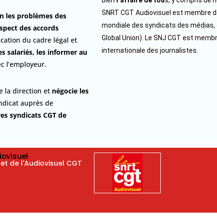
bien
l’affaire de tou
s, y compris de n
SNRT CGT Audiovisuel est membre de
on les problèmes des
mondiale des syndicats des médias, 
respect des accords
Global Union). Le SNJ CGT est membr
cation du cadre légal et
internationale des journalistes.
 salariés, les informer au
ec l’employeur.
 la direction et
négocie les
yndicat auprès de
tres syndicats CGT de
iovisuel
 et de l'Audiovisuel CGT