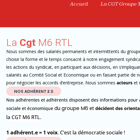
Accueil
La CGT Groupe 
La
Cgt
M6 RTL
Nous sommes des salariés permanents et intermittents du grou
choisir la forme et le temps consacré à notre engagement syndic
les actions du syndicat, en participant aux décisions, en s’impliqua
salariés au Comité Social et Economique ou en faisant partie de n
pour négocier les accords d’entreprise. Nous sommes
acteurs
et 
NOS ADHÉRENT.E.S
Nos adhérentes et adhérents disposent des informations pour a
du groupe M6
et
sociale et économique
décident des orienta
la CGT
M6 RTL
.
1 adhérent.e = 1 voix
. C’est la démocratie sociale !