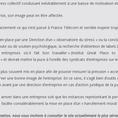
ress collectif conduisant inévitablement à une baisse de motivation et
prise, son image peut en être affectée.
xactement ce qui s’est passé à France Télécom et semble inspirer tro
en place par une Direction d’un « observatoire du stress » ou la conclu
coute ou de soutien psychologique, la recherche d’obtention de labels 
ntreprises où il fait bon travailler » (Institut Great Place to W
» et devrait mettre la puce à l’oreille des syndicats d’entreprises sur 
e plus souvent mis en place afin de pouvoir mesurer la pression « acc
ver une bonne image de l’entreprise. En ce sens, il s’agit bien d’outils
avant par une direction d’entreprise en cas d’action juridique de la pa
e arriver dans une entreprise soit que les instances représentant le p
facilite considérablement la mise en place d’un « harcèlement moral 
ation, nous vous invitons à consulter le site actuellement le plus sérieu