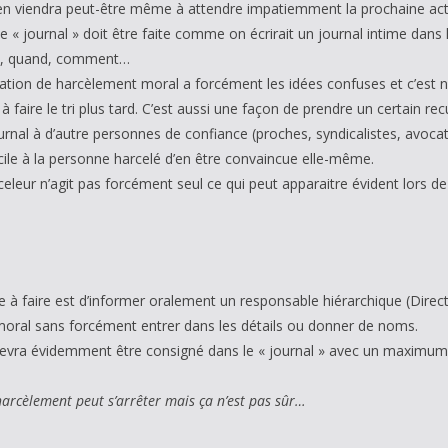
il en viendra peut-être même à attendre impatiemment la prochaine ac
e « journal » doit être faite comme on écrirait un journal intime dans
ui, quand, comment…
uation de harcèlement moral a forcément les idées confuses et c’est nor
 à faire le tri plus tard. C’est aussi une façon de prendre un certain r
journal à d’autre personnes de confiance (proches, syndicalistes, avocat
ficile à la personne harcelé d’en être convaincue elle-même.
celeur n’agit pas forcément seul ce qui peut apparaitre évident lors de
à faire est d’informer oralement un responsable hiérarchique (Directe
oral sans forcément entrer dans les détails ou donner de noms.
vra évidemment être consigné dans le « journal » avec un maximum 
 harcèlement peut s’arrêter mais ça n’est pas sûr…