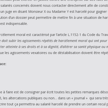
salariés concernés doivent nous contacter directement afin de constitu
 un juge en disant Monsieur X ou Madame Y est harcelé pour gagner
tution d’un dossier peut permettre de mettre fin à une situation de 
est indispensable.
rcèlement moral est caractérisé par l’article L.1152-1 du Code du Trava
e doit subir les agissements répétés de harcèlement moral qui ont pour 
rter atteinte à ses droits et à sa dignité, d’altérer sa santé physique 
que les agissements vexatoires ou de déstabilisation doivent être ré
ace:
 à faire est de consigner par écrit toutes les petites remarques désobl
é, les altercations publiques ou non… dans un « journal » qui sera très 
écrire tout ça permettra au salarié harcelé de prendre un certain recul 