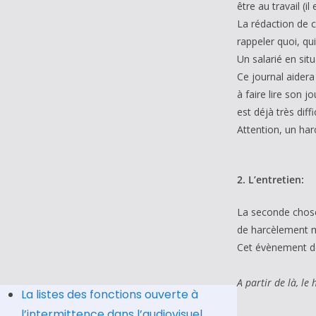
être au travail (
La rédaction de c
rappeler quoi, q
Un salarié en sit
Ce journal aidera
à faire lire son 
est déjà très dif
Attention, un har
2. L’entretien:
La seconde chose 
de harcèlement m
Cet évènement de
A partir de là, le
La listes des fonctions ouverte à
l’intermittence dans l’audiovisuel