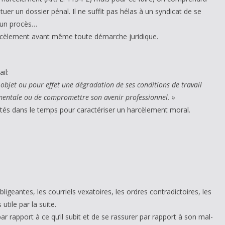
er un dossier pénal. Il ne suffit pas hélas à un syndicat de se
 un procès…
harcèlement avant même toute démarche juridique.
il:
objet ou pour effet une dégradation de ses conditions de travail
ou mentale ou de compromettre son avenir professionnel. »
pétés dans le temps pour caractériser un harcèlement moral.
igeantes, les courriels vexatoires, les ordres contradictoires, les
utile par la suite.
par rapport à ce qu’il subit et de se rassurer par rapport à son mal-