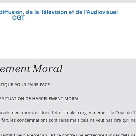
ffusion, de la Télévision et de l'Audiovisuel
CGT
lement Moral
ATIQUE POUR FAIRE FACE
NE SITUATION DE HARCELEMENT MORAL
rcèlement moral est loin d’être simple à régler même si le Code du Trav
 fait, les condamnations sont rares mais cela ne veut pas dire qu’il ne 
sentatif peut exercer en justice contre une entreprise sur des faits 