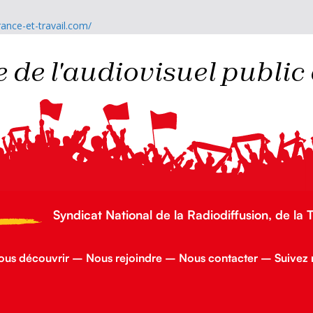
ance-et-travail.com/
 de l'audiovisuel public 
Syndicat National de la Radiodiffusion, de la 
ous découvrir
–
Nous rejoindre
–
Nous contacter
–
Suivez 