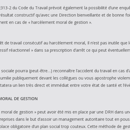
 2313-2 du Code du Travail prévoit également la possibilité d’une en
résultat constructif qu’avec une Direction bienveillante et de bonne fo
nt en cas de « harcèlement moral de gestion ».
rêt de travail consécutif au harcèlement moral, Il n’est pas inutile qu
sif réactionnel » dans sa prescription d’arrêt ce qui peut éventuellem
 sociale pourra (peut-être…) reconnaître l’accident du travail en cas d’
umilie publiquement devant les collègues ou vous apostrophe violemme
atera un lien très direct et immédiat entre votre état de santé et l’
MORAL DE GESTION
moral de gestion » peut avoir été mis en place par une DRH dans une 
reprises dans le but d’assoir un management autoritaire tout en poussa
 place obligatoire d’un plan social trop couteux. Cette méthode de g