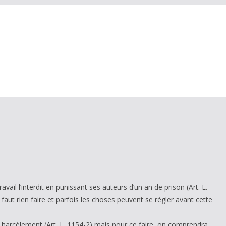
ail l’interdit en punissant ses auteurs d’un an de prison (Art. L.
faut rien faire et parfois les choses peuvent se régler avant cette
de harcèlement (Art. L. 1154-2) mais pour ce faire, on comprendra