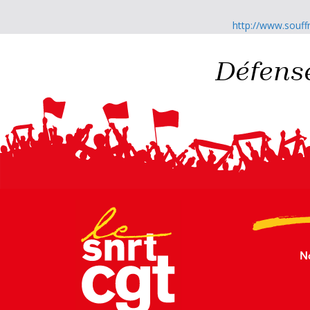
http://www.souffr
Défense
N