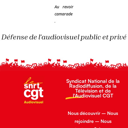
Au revoir
camarade
.
Défense de l'audiovisuel public et privé
Syndicat National de la
Radiodiffusion, de la
Télévision et de
l'Audiovisuel CGT
Nous découvrir
–
Nous
rejoindre
–
Nous