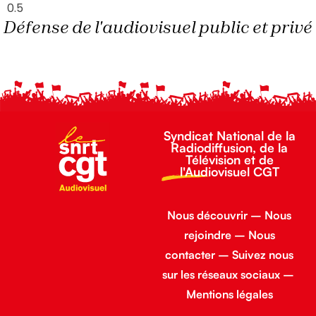
Défense de l'audiovisuel public et privé
Syndicat National de la
Radiodiffusion, de la
Télévision et de
l'Audiovisuel CGT
Nous découvrir
–
Nous
rejoindre
–
Nous
contacter
–
Suivez nous
sur les réseaux sociaux
–
Mentions légales