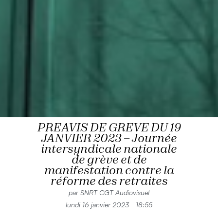
PREAVIS DE GREVE DU 19
JANVIER 2023 – Journée
intersyndicale nationale
de grève et de
manifestation contre la
réforme des retraites
par
SNRT CGT Audiovisuel
lundi 16 janvier 2023
18:55