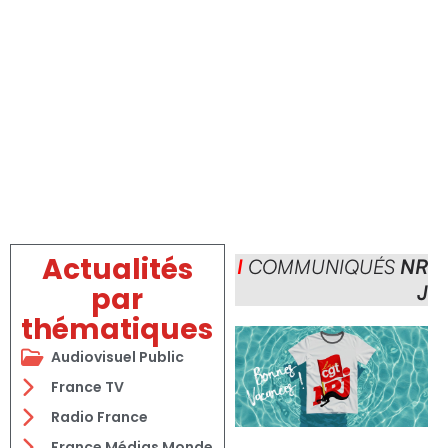
Actualités
I
COMMUNIQUÉS
NR
par
J
thématiques
Audiovisuel Public
France TV
Radio France
France Médias Monde