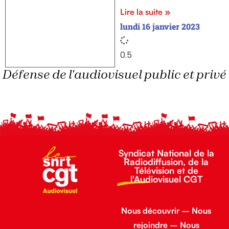
Lire la suite »
lundi 16 janvier 2023
Défense de l'audiovisuel public et privé
Syndicat National de la
Radiodiffusion, de la
Télévision et de
l'Audiovisuel CGT
Nous découvrir
–
Nous
rejoindre
–
Nous