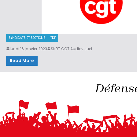
SYNDICATS ET SECTIONS
TDF
lundi 16 janvier 2023
SNRT CGT Audiovisuel
Read More
Défense